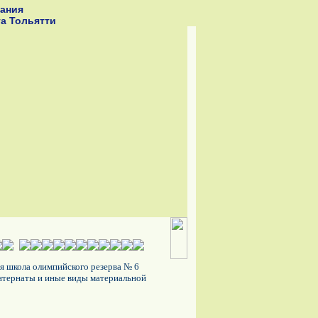
ания
га Тольятти
 школа олимпийского резерва № 6
интернаты и иные виды материальной