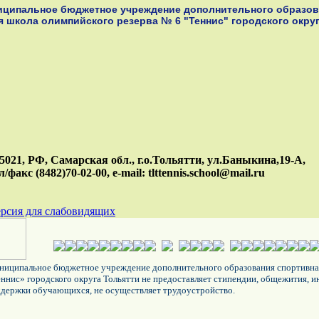
иципальное бюджетное учреждение дополнительного образов
я школа олимпийского резерва № 6 "Теннис"
городского окру
5021, РФ, Самарская обл., г.о.Тольятти, ул.Баныкина,19-А,
л/факс (8482)70-02-00, e-mail: tlttennis.school@mail.ru
рсия для слабовидящих
иципальное бюджетное учреждение дополнительного образования спортивная
ннис» городского округа Тольятти не предоставляет стипендии, общежития, 
держки обучающихся, не осуществляет трудоустройство.