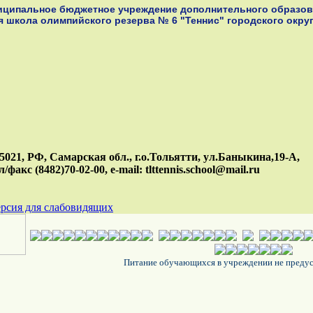
иципальное бюджетное учреждение дополнительного образов
я школа олимпийского резерва № 6 "Теннис"
городского окру
5021, РФ, Самарская обл., г.о.Тольятти, ул.Баныкина,19-А,
л/факс (8482)70-02-00, e-mail: tlttennis.school@mail.ru
рсия для слабовидящих
Питание обучающихся в учреждении не преду