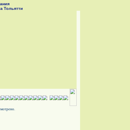
ания
га Тольятти
смотрено.