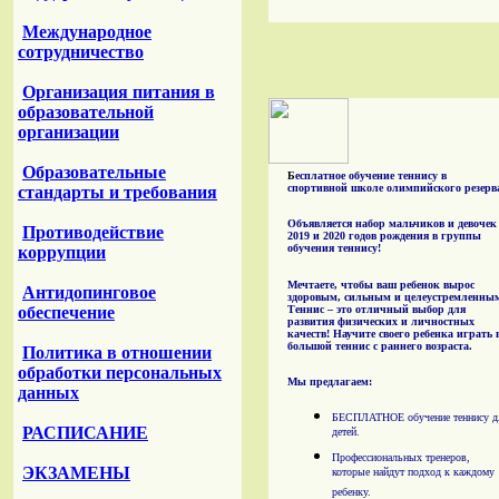
Международное
сотрудничество
Организация питания в
образовательной
организации
Образовательные
Б
есплатное обучение теннису в
спортивной школе олимпийского резерв
стандарты и требования
Объявляется набор мальчиков и девочек
Противодействие
2019 и 2020 годов рождения в группы
обучения теннису!
коррупции
Мечтаете, чтобы ваш ребенок вырос
Антидопинговое
здоровым, сильным и целеустремленны
Теннис – это отличный выбор для
обеспечение
развития физических и личностных
качеств! Научите своего ребенка играть 
большой теннис с раннего возраста.
Политика в отношении
обработки персональных
Мы предлагаем:
данных
БЕСПЛАТНОЕ обучение теннису д
РАСПИСАНИЕ
детей.
Профессиональных тренеров,
ЭКЗАМЕНЫ
которые найдут подход к каждому
ребенку.