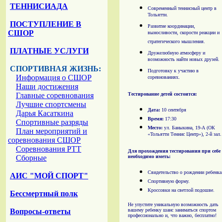
ТЕННИСИАДА
Современный теннисный центр в
Тольятти.
ПОСТУПЛЕНИЕ В
Развитие координации,
СШОР
выносливости, скорости реакции и
стратегического мышления.
ПЛАТНЫЕ УСЛУГИ
Дружелюбную атмосферу и
возможность найти новых друзей.
СПОРТИВНАЯ ЖИЗНЬ:
Подготовку к участию в
Информация о СШОР
соревнованиях.
Наши достижения
Главные соревнования
Тестирование детей состоится:
Лучшие спортсмены
Дата:
10 сентября
Дарья Касаткина
Время:
17:30
Спортивные разряды
Место:
ул. Баныкина, 19-А (ОК
План мероприятий и
«Тольятти Теннис Центр»), 2-й зал.
соревнования СШОР
Соревнования РТТ
Для прохождения тестирования при себе
Сборные
необходимо иметь:
Свидетельство о рождении ребенка
АИС "МОЙ СПОРТ"
Спортивную форму.
Кроссовки на светлой подошве.
Бессмертный полк
Не упустите уникальную возможность дать
Вопросы-ответы
вашему ребенку шанс заниматься спортом
профессионально и, что важно, бесплатно!