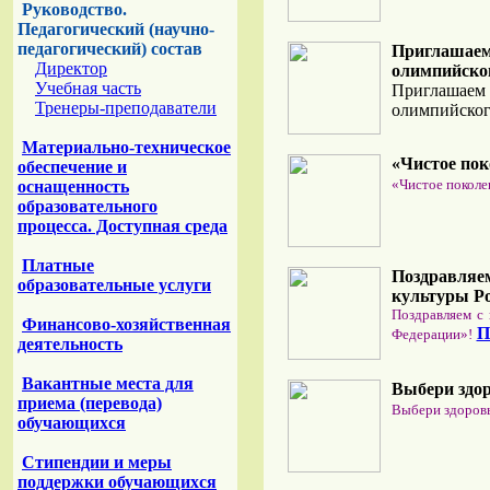
Руководство.
Педагогический (научно-
педагогический) состав
Приглашае
Директор
олимпийског
Учебная часть
Приглашае
Тренеры-преподаватели
олимпийског
Материально-техническое
«Чистое пок
обеспечение и
«Чистое поколе
оснащенность
образовательного
процесса. Доступная среда
Платные
Поздравляем
образовательные услуги
культуры Ро
Поздравляем с
Финансово-хозяйственная
П
Федерации»!
деятельность
Вакантные места для
Выбери здо
приема (перевода)
Выбери здоров
обучающихся
Стипендии и меры
поддержки обучающихся